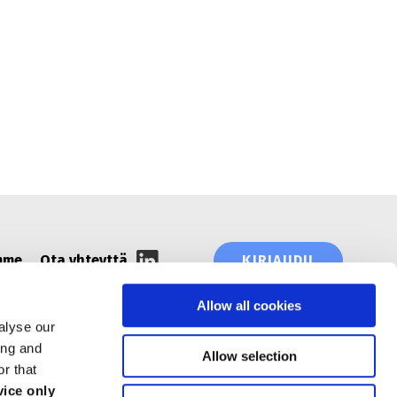
 PASSPORT!
mme
Ota yhteyttä
KIRJAUDU
Allow all cookies
alyse our
ing and
Allow selection
r that
ice only