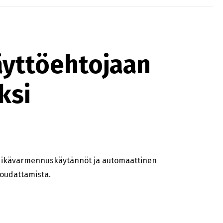
äyttöehtojaan
ksi
et ikävarmennuskäytännöt ja automaattinen
noudattamista.
AMISEKSI