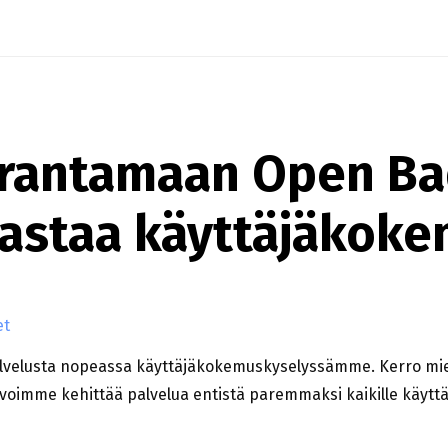
arantamaan Open B
vastaa käyttäjäkok
et
velusta nopeassa käyttäjäkokemuskyselyssämme. Kerro mieli
 voimme kehittää palvelua entistä paremmaksi kaikille käyttäj
BADGE PASSPORTIA – VASTAA KÄYTTÄJÄKOKEMUSKYS