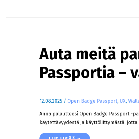
Auta meitä p
Passportia – 
12.08.2025
/
Open Badge Passport
,
UX
,
Wall
Anna palautteesi Open Badge Passport -pal
käytettävyydestä ja käyttöliittymästä, jotta
AUTA MEITÄ PARANTAMAAN OPEN 
LUE LISÄÄ »