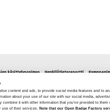
IENCE: NEW FEATURES IN OPEN BADGE FACTORY AND
ojen käsittelysopimus
Henkilötietoraportti
Kumppani
s
ise content and ads, to provide social media features and to an
rmation about your use of our site with our social media, advertis
 combine it with other information that you’ve provided to them o
r use of their services.
Note that our Open Badge Factory serv