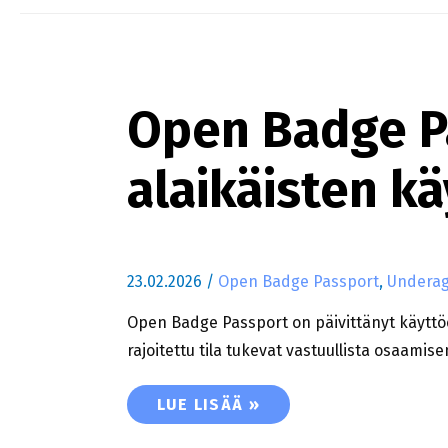
Open Badge Pa
alaikäisten k
23.02.2026
/
Open Badge Passport
,
Undera
Open Badge Passport on päivittänyt käyttö
rajoitettu tila tukevat vastuullista osaam
OPEN BADGE PASSPORT PÄIVITTÄÄ
LUE LISÄÄ »