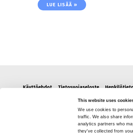
🎅🏼 UPGRADE YOUR BADGE EXPER
LUE LISÄÄ »
Käyttöehdot
Tietosuojaseloste
Henkilötiet
This website uses cookie
We use cookies to personal
traffic. We also share info
analytics partners who may
they’ve collected from you