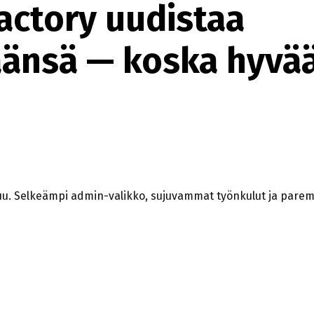
actory uudistaa
äänsä — koska hyvää
uu. Selkeämpi admin-valikko, sujuvammat työnkulut ja parem
KÄYTTÖLIITTYMÄÄNSÄ — KOSKA HYVÄÄ VOI AINA PAR