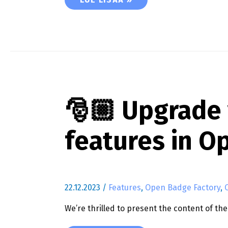
🎅🏼 Upgrade
features in O
22.12.2023
/
Features
,
Open Badge Factory
,
We’re thrilled to present the content of t