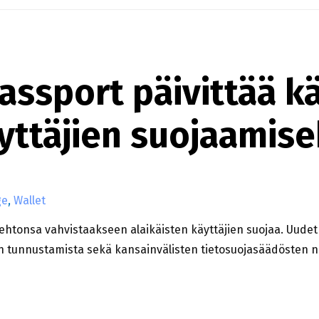
ssport päivittää k
äyttäjien suojaamise
ge
,
Wallet
ehtonsa vahvistaakseen alaikäisten käyttäjien suojaa. Uud
isen tunnustamista sekä kansainvälisten tietosuojasäädösten 
 KÄYTTÖEHTOJAAN ALAIKÄISTEN KÄYTTÄJIEN SUOJA