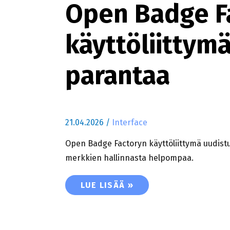
Open Badge F
käyttöliittym
parantaa
21.04.2026
/
Interface
Open Badge Factoryn käyttöliittymä uudist
merkkien hallinnasta helpompaa.
OPEN BADGE FACTORY UUDISTAA 
LUE LISÄÄ »