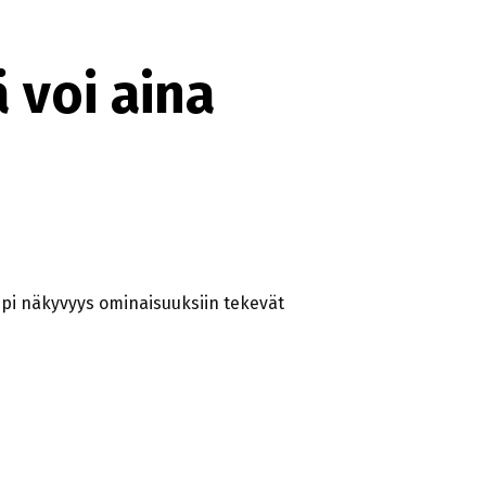
 voi aina
pi näkyvyys ominaisuuksiin tekevät
ANTAA