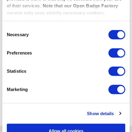
of their services.
Note that our Open Badge Factory
23.02.2026
/
Open Badge Passport
,
Underage
,
Wallet
service only uses strictly necessary cookies.
Open Badge Passport on päivittänyt käyttöehtonsa
Consent
vahvistaakseen alaikäisten käyttäjien suojaa. Uudet
Necessary
Selection
ikävarmennuskäytännöt ja automaattinen rajoitettu
tila tukevat vastuullista osaamisen tunnustamista
Preferences
sekä kansainvälisten tietosuojasäädösten
noudattamista.
Statistics
OPEN BADGE PASSPORT PÄIVITTÄÄ KÄYTTÖEHT
LUE LISÄÄ »
Marketing
Show details
Allow all cookies