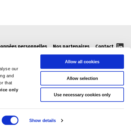
onnées personnelles
Nos partenaires
Contact
Allow all cookies
alyse our
ing and
Allow selection
r that
ice only
Use necessary cookies only
tered trademark
Show details