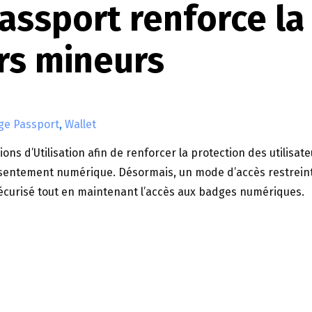
ssport renforce la
urs mineurs
e Passport
,
Wallet
ns d’Utilisation afin de renforcer la protection des utilisat
nsentement numérique. Désormais, un mode d’accès restreint
curisé tout en maintenant l’accès aux badges numériques.
 LA PROTECTION DES UTILISATEURS MINEURS