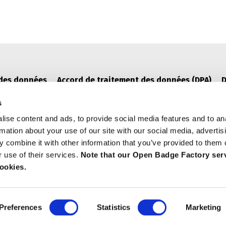
 des données
Accord de traitement des données (DPA)
D
s
ise content and ads, to provide social media features and to an
rmation about your use of our site with our social media, advertis
 combine it with other information that you’ve provided to them o
r use of their services.
Note that our Open Badge Factory serv
cookies.
en Badge Factory Ltd. 2026, Open Badge Factory ® is a regis
Preferences
Statistics
Marketing