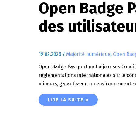
Open Badge Pa
des utilisate
19.02.2026
/
Majorité numérique
,
Open Badg
Open Badge Passport met à jour ses Conditio
réglementations internationales sur le co
mineurs, garantissant un environnement sé
OPEN BADGE PASSPORT RENFORCE
LIRE LA SUITE »