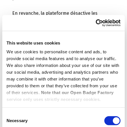
En revanche, la plateforme désactive les
fonctionnalités sociales et publiques. Par
exemple, les utilisateurs mineurs ne peuvent
pas :
This website uses cookies
We use cookies to personalise content and ads, to
❌ Partager ou publier leurs badges
provide social media features and to analyse our traffic.
publiquement
We also share information about your use of our site with
our social media, advertising and analytics partners who
❌ Accéder aux fonctionnalités sociales ou
may combine it with other information that you’ve
communautaires
provided to them or that they’ve collected from your use
of their services.
Note that our Open Badge Factory
❌ Commenter, suivre ou interagir dans les
service only uses strictly necessary cookies.
espaces dédiés
Consent
Necessary
❌ Rendre leur profil visible
Selection