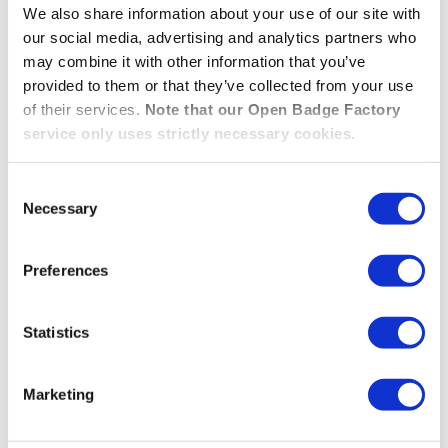
We also share information about your use of our site with
our social media, advertising and analytics partners who
may combine it with other information that you’ve
provided to them or that they’ve collected from your use
of their services.
Note that our Open Badge Factory
service only uses strictly necessary cookies.
Consent
Necessary
Selection
Besoin de support pour
Preferences
vos intégrations ?
Statistics
Si vous avez des questions ou besoin
Marketing
d’accompagnement pour démarrer, notre
équipe est à votre disposition. N’hésitez-pas à