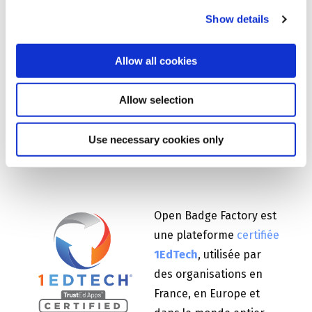
nous contacter
.
Show details
Allow all cookies
Open Badge Factory,
Allow selection
votre plateforme open
badges 3.0
Use necessary cookies only
Open Badge Factory est
une plateforme
certifiée
1EdTech
, utilisée par
des organisations en
France, en Europe et