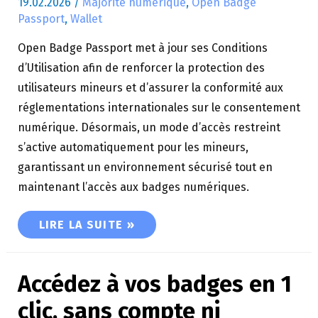
19.02.2026
/
Majorité numérique
,
Open Badge
Passport
,
Wallet
Open Badge Passport met à jour ses Conditions
d’Utilisation afin de renforcer la protection des
utilisateurs mineurs et d’assurer la conformité aux
réglementations internationales sur le consentement
numérique. Désormais, un mode d’accès restreint
s’active automatiquement pour les mineurs,
garantissant un environnement sécurisé tout en
maintenant l’accès aux badges numériques.
OPEN BADGE PASSPORT RENFORCE LA PROTEC
LIRE LA SUITE »
Accédez à vos badges en 1
clic, sans compte ni