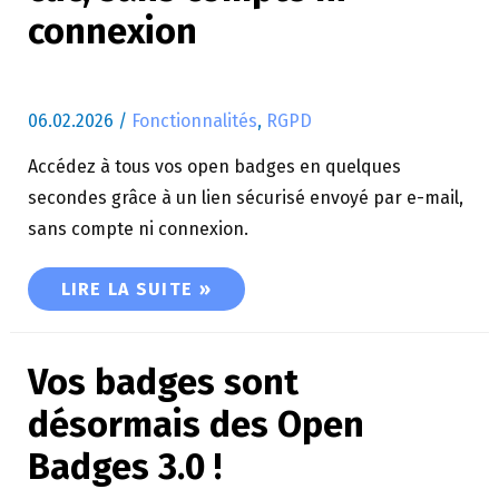
connexion
06.02.2026
/
Fonctionnalités
,
RGPD
Accédez à tous vos open badges en quelques
secondes grâce à un lien sécurisé envoyé par e-mail,
sans compte ni connexion.
ACCÉDEZ À VOS BADGES EN 1 CLIC, SANS COM
LIRE LA SUITE »
Vos badges sont
désormais des Open
Badges 3.0 !