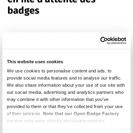
badges
21.03.2025
/
Integration
,
Moodle
Le plugin OBF pour Moodle intègre désormais une
fonction de mise en file d’attente des badges,
This website uses cookies
garantissant leur délivrance même en cas de
We use cookies to personalise content and ads, to
problèmes serveur ou d’interruption d’abonnement.
provide social media features and to analyse our traffic.
We also share information about your use of our site with
LE PLUGIN OBF POUR MOODLE ÉVOLUE ET INTÈ
LIRE LA SUITE »
our social media, advertising and analytics partners who
may combine it with other information that you’ve
provided to them or that they’ve collected from your use
Découvrez nos nouveaux
of their services.
Note that our Open Badge Factory
tutoriels Open Badge
service only uses strictly necessary cookies.