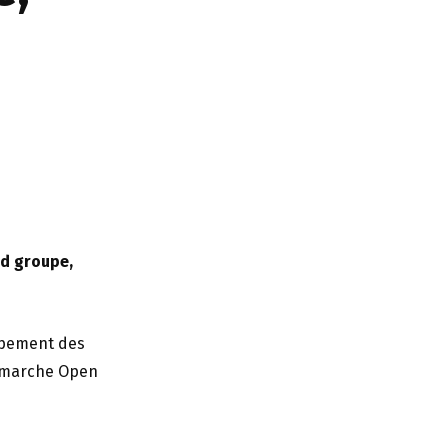
nd groupe,
ppement des
démarche Open