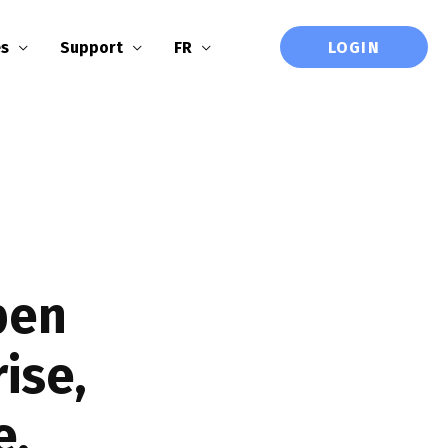
LOGIN
es
Support
FR
pen
ise,
e,