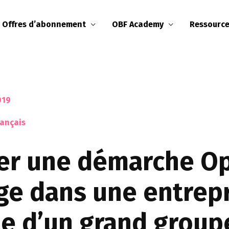
Offres d’abonnement
OBF Academy
Ressourc
019
rançais
ier une démarche O
e dans une entrepr
ale d’un grand group