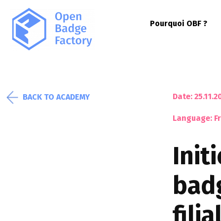
Pourquoi OBF ?
Date: 25.11.2
BACK TO ACADEMY
Language: F
Init
badg
fili