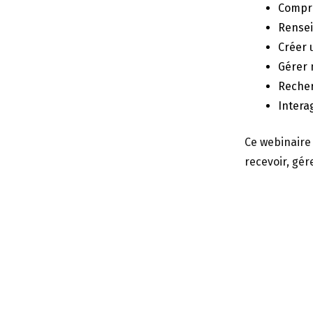
Compre
Rensei
Créer 
Gérer 
Recher
Intera
Ce webinair
recevoir, gér