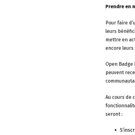
Prendre en 
Pour faire d’
leurs bénéfic
mettre en act
encore leurs
Open Badge Pa
peuvent recev
communautai
Au cours de 
fonctionnali
seront :
S’insc