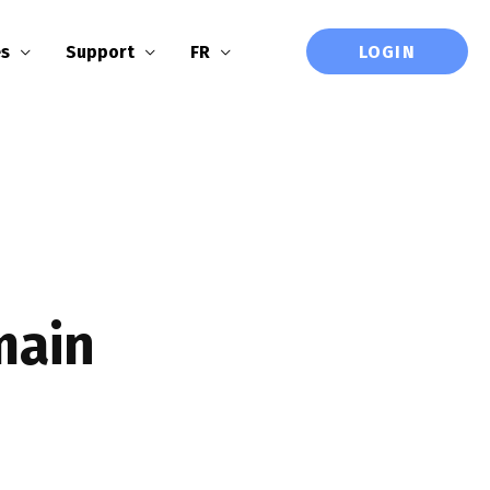
LOGIN
es
Support
FR
main