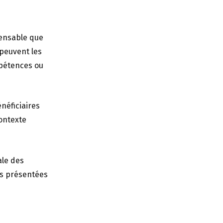
pensable que
 peuvent les
mpétences ou
néficiaires
contexte
ale des
és présentées