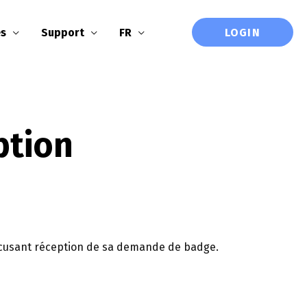
LOGIN
es
Support
FR
ption
accusant réception de sa demande de badge.