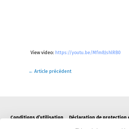
View video:
https://youtu.be/Mfm8JshlRB0
Navigation
←
Article précédent
de
l’article
Conditions d’utilisation
Déclaration de protection