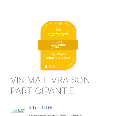
VIS MA LIVRAISON -
PARTICIPANT·E
InTerLUD+
k.suvorov@logistic-low-carbon.fr