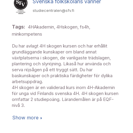
Svenska folkskolans vänner
studiecentralen@sfv.fi
Tags:
4HAkademin, 4Hskogen, fs4h,
minkompetens
Du har avlagt 4H skogen kursen och har erhållit
grundläggande kunskaper om bland annat
växtplatserna i skogen, de vanligaste trädslagen,
plantering och slyröjning. Likaså hur använda och
serva röjsågen på ett tryggt sätt. Du har
baskunskaper och praktiska färdigheter för dylika
arbetsuppdrag.
4H skogen är en validerad kurs inom 4H-Akademin
för unga vid Finlands svenska 4H. 4H skogen kursen
omfattar 2 studiepoäng. Lärandemålen är på EQF-
nivå 3.
Show more