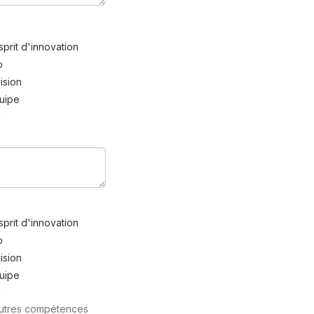
esprit d'innovation
p
ision
quipe
)
esprit d'innovation
p
ision
quipe
)
'autres compétences