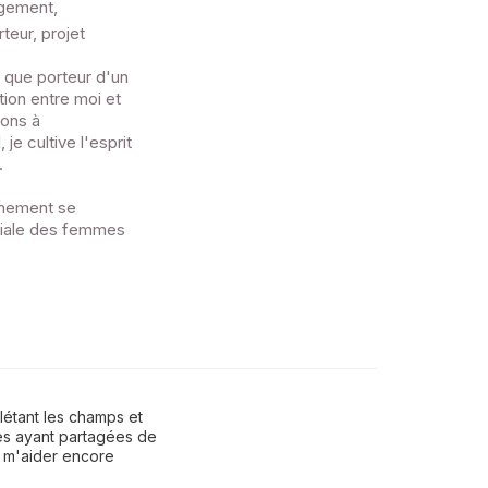
agement,
teur, projet
 que porteur d'un
tion entre moi et
ions à
je cultive l'esprit
.
gnement se
riale des femmes
létant les champs et
s ayant partagées de
 m'aider encore