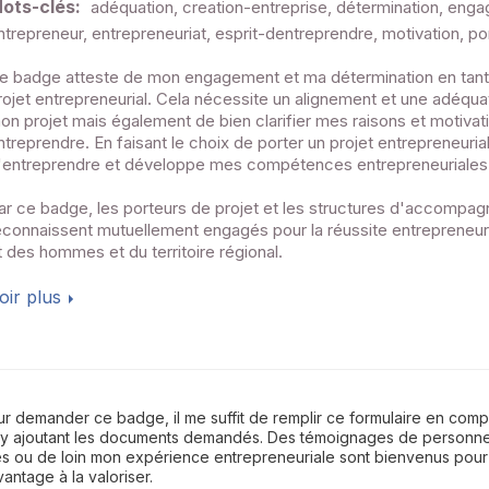
ots-clés:
adéquation, creation-entreprise, détermination, eng
ntrepreneur, entrepreneuriat, esprit-dentreprendre, motivation, por
e badge atteste de mon engagement et ma détermination en tant
rojet entrepreneurial. Cela nécessite un alignement et une adéqua
on projet mais également de bien clarifier mes raisons et motivat
ntreprendre. En faisant le choix de porter un projet entrepreneurial, 
'entreprendre et développe mes compétences entrepreneuriales
ar ce badge, les porteurs de projet et les structures d'accompa
econnaissent mutuellement engagés pour la réussite entrepreneu
t des hommes et du territoire régional.
oir plus
r demander ce badge, il me suffit de remplir ce formulaire en comp
 y ajoutant les documents demandés. Des témoignages de personne
s ou de loin mon expérience entrepreneuriale sont bienvenus pour
antage à la valoriser.