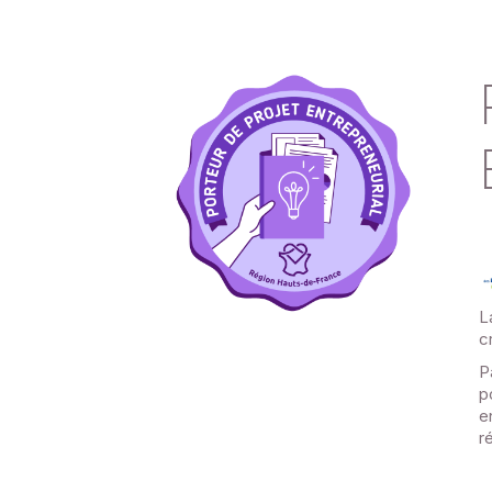
L
c
P
p
e
r