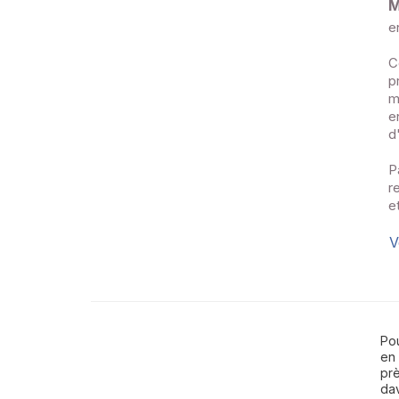
M
e
C
p
m
e
d
P
r
e
V
Pou
en
prè
dav