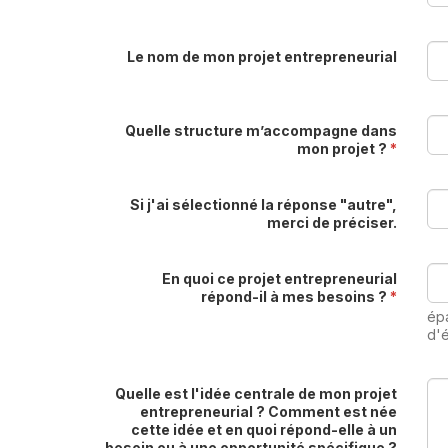
Le nom de mon projet entrepreneurial
Quelle structure m’accompagne dans
mon projet ?
*
Si j'ai sélectionné la réponse "autre",
merci de préciser.
En quoi ce projet entrepreneurial
répond-il à mes besoins ?
*
ép
d'é
Quelle est l'idée centrale de mon projet
entrepreneurial ? Comment est née
cette idée et en quoi répond-elle à un
besoin ou à une opportunité spécifique ?