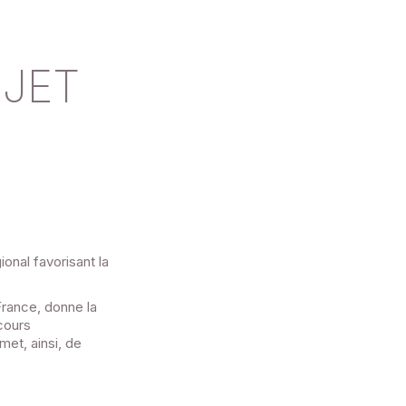
OJET
onal favorisant la
France, donne la
rcours
met, ainsi, de