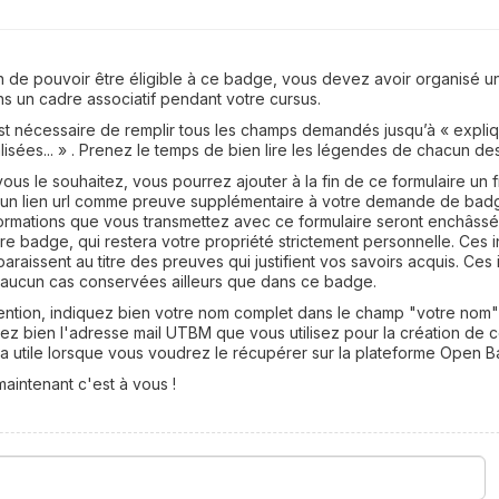
n de pouvoir être éligible à ce badge, vous devez avoir organisé u
s un cadre associatif pendant votre cursus.
est nécessaire de remplir tous les champs demandés jusqu’à « expliq
lisées... » . Prenez le temps de bien lire les légendes de chacun d
vous le souhaitez, vous pourrez ajouter à la fin de ce formulaire un 
 un lien url comme preuve supplémentaire à votre demande de bad
ormations que vous transmettez avec ce formulaire seront enchâss
re badge, qui restera votre propriété strictement personnelle. Ces 
araissent au titre des preuves qui justifient vos savoirs acquis. Ces
 aucun cas conservées ailleurs que dans ce badge.
tention, indiquez bien votre nom complet dans le champ "votre no
ez bien l'adresse mail UTBM que vous utilisez pour la création de 
a utile lorsque vous voudrez le récupérer sur la plateforme Open 
maintenant c'est à vous !