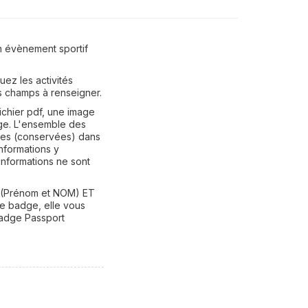
n évènement sportif
uez les activités
es champs à renseigner.
fichier pdf, une image
ge. L'ensemble des
ées (conservées) dans
informations y
 informations ne sont
m"(Prénom et NOM) ET
ce badge, elle vous
Badge Passport