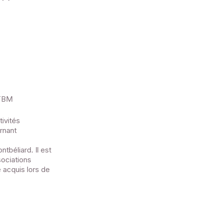
UTBM
ivités
rnant
tbéliard. Il est
sociations
 acquis lors de