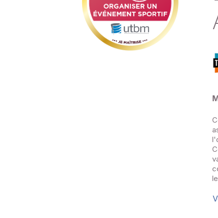
M
C
a
l
C
v
c
l
V