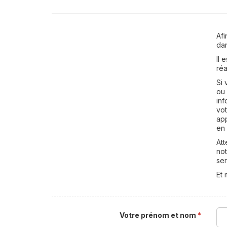
Afi
dan
Il 
réa
Si 
ou
inf
vot
app
en
At
not
ser
Et 
Votre prénom et nom
*