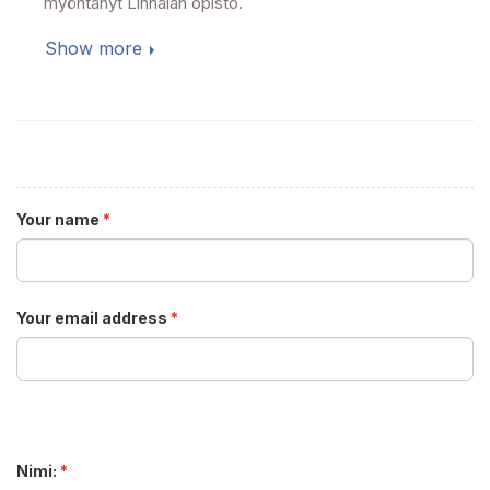
myöntänyt Linnalan opisto.
Show more
Your name
*
Your email address
*
Nimi:
*