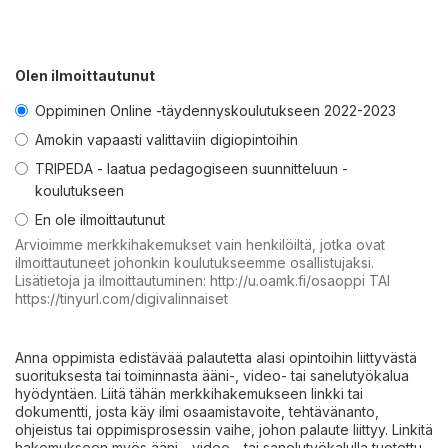
Olen ilmoittautunut
Oppiminen Online -täydennyskoulutukseen 2022-2023
Amokin vapaasti valittaviin digiopintoihin
TRIPEDA - laatua pedagogiseen suunnitteluun -
koulutukseen
En ole ilmoittautunut
Arvioimme merkkihakemukset vain henkilöiltä, jotka ovat
ilmoittautuneet johonkin koulutukseemme osallistujaksi.
Lisätietoja ja ilmoittautuminen: http://u.oamk.fi/osaoppi TAI
https://tinyurl.com/digivalinnaiset
Anna oppimista edistävää palautetta alasi opintoihin liittyvästä
suorituksesta tai toiminnasta ääni-, video- tai sanelutyökalua
hyödyntäen. Liitä tähän merkkihakemukseen linkki tai
dokumentti, josta käy ilmi osaamistavoite, tehtävänanto,
ohjeistus tai oppimisprosessin vaihe, johon palaute liittyy. Linkitä
hakemukseen myös ääni-, video-, tai sanelutyökalulla tuotettu