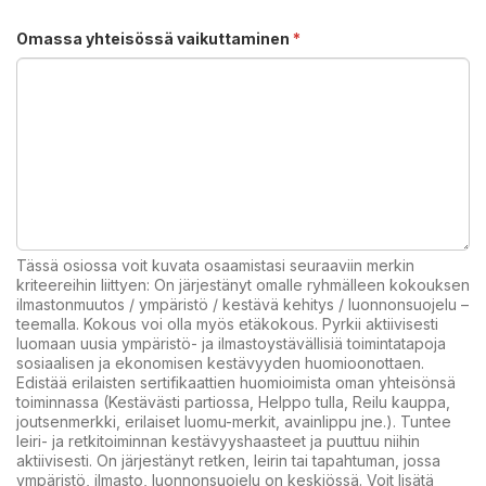
Omassa yhteisössä vaikuttaminen
*
Tässä osiossa voit kuvata osaamistasi seuraaviin merkin
kriteereihin liittyen: On järjestänyt omalle ryhmälleen kokouksen
ilmastonmuutos / ympäristö / kestävä kehitys / luonnonsuojelu –
teemalla. Kokous voi olla myös etäkokous. Pyrkii aktiivisesti
luomaan uusia ympäristö- ja ilmastoystävällisiä toimintatapoja
sosiaalisen ja ekonomisen kestävyyden huomioonottaen.
Edistää erilaisten sertifikaattien huomioimista oman yhteisönsä
toiminnassa (Kestävästi partiossa, Helppo tulla, Reilu kauppa,
joutsenmerkki, erilaiset luomu-merkit, avainlippu jne.). Tuntee
leiri- ja retkitoiminnan kestävyyshaasteet ja puuttuu niihin
aktiivisesti. On järjestänyt retken, leirin tai tapahtuman, jossa
ympäristö, ilmasto, luonnonsuojelu on keskiössä. Voit lisätä