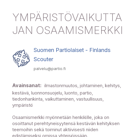
YMPÄRISTÖVAIKUTTA
JAN
OSAAMISMERKKI
Suomen Partiolaiset - Finlands
Scouter
palvelu@partio.fi
Avainsanat:
ilmastonmuutos, johtaminen, kehitys,
kestävä, luonnonsuojelu, luonto, partio,
tiedonhankinta, vaikuttaminen, vastuullisuus,
ympäristö
Osaamismerkki myönnetään henkilölle, joka on
osoittanut perehtyneisyytensä kestävän kehityksen
teemoihin sekä toiminut aktiivisesti niiden
edistämiseksi omissa yhteisöissään.