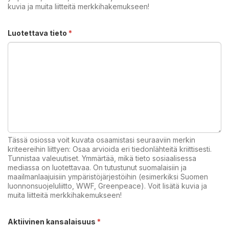
kuvia ja muita liitteitä merkkihakemukseen!
Luotettava tieto
*
Tässä osiossa voit kuvata osaamistasi seuraaviin merkin
kriteereihin liittyen: Osaa arvioida eri tiedonlähteitä kriittisesti.
Tunnistaa valeuutiset. Ymmärtää, mikä tieto sosiaalisessa
mediassa on luotettavaa. On tutustunut suomalaisiin ja
maailmanlaajuisiin ympäristöjärjestöihin (esimerkiksi Suomen
luonnonsuojeluliitto, WWF, Greenpeace). Voit lisätä kuvia ja
muita liitteitä merkkihakemukseen!
Aktiivinen kansalaisuus
*