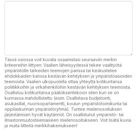
Tässä osiossa voit kuvata osaamistasi seuraaviin merkin
kriteereihin liittyen: Vaalien läheisyydessä tekee vaalityötä
ympäristölle tärkeiden teemojen parissa tai keskustelee
ehdokkaiden kanssa kestävän kehityksen ja ympäristöasioiden
teemoista. Vaalien ulkopuolella ottaa yhteyttä kotikuntansa
poliitikkoihin ja virkahenkilöihin kestävän kehityksen teemoista.
Osallistuu kotikuntansa päätöksentekoon siten kun se on
kunnassa mahdollistettu (esim. Osallistava budjetointi,
asukasillat, nuorisoparlamentti, koulun ympäristötoimikunta tai
oppilaskunnan ympäristöryhmä). Tuntee mielenosoituksen
järjestämisen hyvät käytännöt. On osallistunut ympäristö- tai
ilmastonmuutosteemaiseen mielenosoitukseen. Voit lisätä kuvia
ja muita liitteitä merkkihakemukseen!