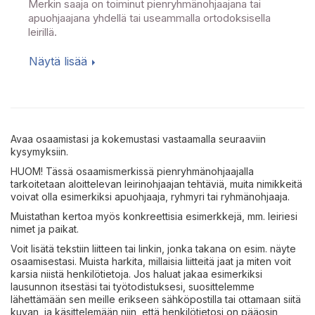
Merkin saaja on toiminut pienryhmänohjaajana tai
apuohjaajana yhdellä tai useammalla ortodoksisella
leirillä.
Näytä lisää
Avaa osaamistasi ja kokemustasi vastaamalla seuraaviin
kysymyksiin.
HUOM! Tässä osaamismerkissä pienryhmänohjaajalla
tarkoitetaan aloittelevan leirinohjaajan tehtäviä, muita nimikkeitä
voivat olla esimerkiksi apuohjaaja, ryhmyri tai ryhmänohjaaja.
Muistathan kertoa myös konkreettisia esimerkkejä, mm. leiriesi
nimet ja paikat.
Voit lisätä tekstiin liitteen tai linkin, jonka takana on esim. näyte
osaamisestasi. Muista harkita, millaisia liitteitä jaat ja miten voit
karsia niistä henkilötietoja. Jos haluat jakaa esimerkiksi
lausunnon itsestäsi tai työtodistuksesi, suosittelemme
lähettämään sen meille erikseen sähköpostilla tai ottamaan siitä
kuvan, ja käsittelemään niin, että henkilötietosi on pääosin