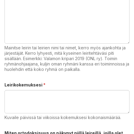
Mainitse leirin tai leirien nimi tai nimet, kerro myös ajankohta ja
järjestäjät. Kerro lyhyesti, mitä kyseinen leiritehtäväsi piti
sisällään. Esimerkki: Valamon kripari 2019 (ONL ry). Toimin
ryhmänohjaajana, kuljin oman ryhmäni kanssa eri toiminnoissa ja
huolehdin että koko ryhmä on paikalla.
Leirikokemuksesi
*
Kuvaile päivissä tai viikoissa kokemuksesi kokonaismäärää.
Miten ortodoksisuus on näkynyt niillä leireillä, joilla olet