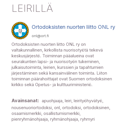
LEIRILLÄ
Ortodoksisten nuorten liitto ONL ry
onl@ort.fi
Ortodoksisten nuorten liitto ONL ry on
valtakunnallinen, kirkollista nuorisotyötä tekevä
keskusjärjestö. Toiminnan pääalueina ovat
seurakuntien lapsi- ja nuorisotyön tukeminen,
julkaisutoiminta, leirien, kurssien ja tapahtumien
järjestäminen sekä kansainvälinen toiminta. Liiton
toiminnan päärahoittajat ovat Suomen ortodoksinen
kirkko sekä Opetus- ja kulttuuriministeriö.
Avainsanat:
apuohjaaja, leiri, leirityöhyvätyö,
nousenuoriortodoksi, onl, ortodoksi, ortodoksinen,
osaamismerkki, osallistumismerkki,
pienryhmänohjaaja, ryhmänohjaaja, ryhmyri