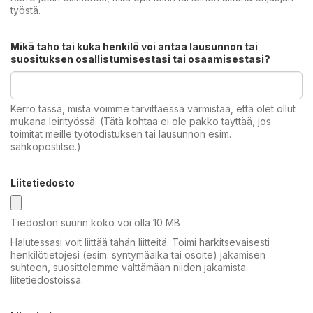
työstä.
Mikä taho tai kuka henkilö voi antaa lausunnon tai
suosituksen osallistumisestasi tai osaamisestasi?
Kerro tässä, mistä voimme tarvittaessa varmistaa, että olet ollut
mukana leirityössä. (Tätä kohtaa ei ole pakko täyttää, jos
toimitat meille työtodistuksen tai lausunnon esim.
sähköpostitse.)
Liitetiedosto
Tiedoston suurin koko voi olla 10 MB
Halutessasi voit liittää tähän liitteitä. Toimi harkitsevaisesti
henkilötietojesi (esim. syntymäaika tai osoite) jakamisen
suhteen, suosittelemme välttämään niiden jakamista
liitetiedostoissa.