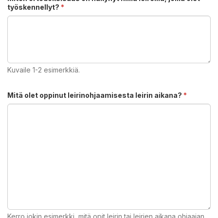
työskennellyt?
*
Kuvaile 1-2 esimerkkiä.
Mitä olet oppinut leirinohjaamisesta leirin aikana?
*
Kerro jokin esimerkki, mitä opit leirin tai leirien aikana ohjaajan