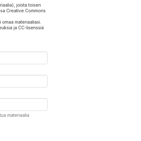
aalia), joista toisen
hansa Creative Commons
ksi omaa materiaaliasi.
keuksia ja CC-lisenssiä
stua materiaalia