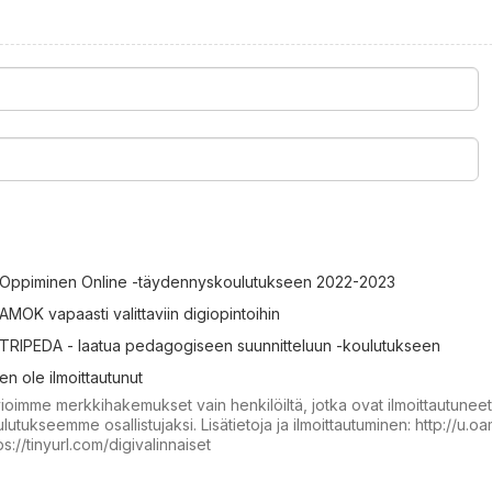
Oppiminen Online -täydennyskoulutukseen 2022-2023
AMOK vapaasti valittaviin digiopintoihin
TRIPEDA - laatua pedagogiseen suunnitteluun -koulutukseen
en ole ilmoittautunut
ioimme merkkihakemukset vain henkilöiltä, jotka ovat ilmoittautunee
lutukseemme osallistujaksi. Lisätietoja ja ilmoittautuminen: http://u.o
ps://tinyurl.com/digivalinnaiset