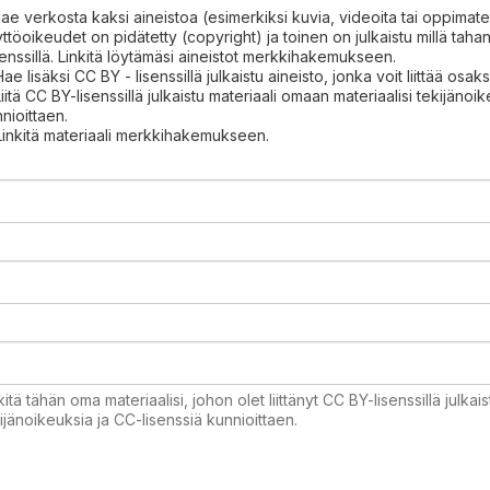
Hae verkosta kaksi aineistoa (esimerkiksi kuvia, videoita tai oppimateri
ttöoikeudet on pidätetty (copyright) ja toinen on julkaistu millä ta
senssillä. Linkitä löytämäsi aineistot merkkihakemukseen.
Hae lisäksi CC BY - lisenssillä julkaistu aineisto, jonka voit liittää osa
Liitä CC BY-lisenssillä julkaistu materiaali omaan materiaalisi tekijänoi
nioittaen.
Linkitä materiaali merkkihakemukseen.
kitä tähän oma materiaalisi, johon olet liittänyt CC BY-lisenssillä julkai
ijänoikeuksia ja CC-lisenssiä kunnioittaen.