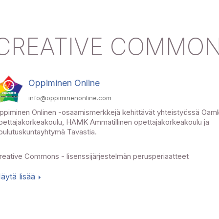
CREATIVE COMMO
Oppiminen Online
info@oppiminenonline.com
ppiminen Onlinen -osaamismerkkejä kehittävät yhteistyössä Oamk
pettajakorkeakoulu, HAMK Ammatillinen opettajakorkeakoulu ja
oulutuskuntayhtymä Tavastia.
reative Commons - lisenssijärjestelmän perusperiaatteet
äytä lisää