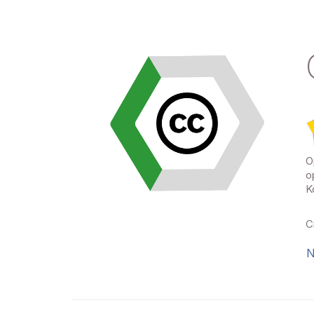
O
o
K
C
N