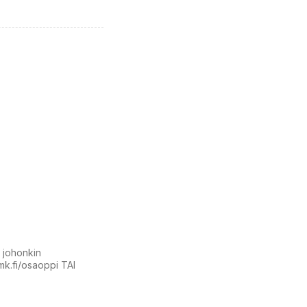
t johonkin
amk.fi/osaoppi TAI