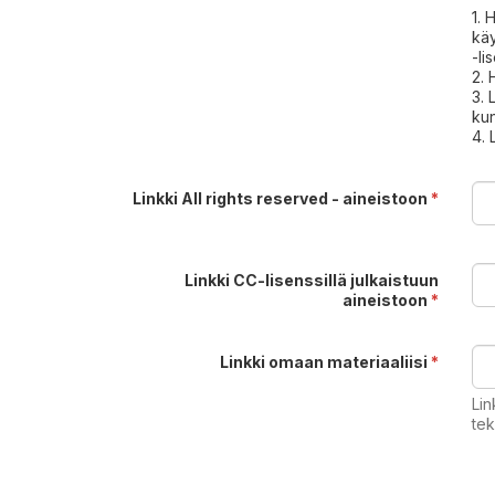
1. 
käy
-li
2. 
3. 
kun
4. 
Linkki All rights reserved - aineistoon
*
Linkki CC-lisenssillä julkaistuun
aineistoon
*
Linkki omaan materiaaliisi
*
Lin
tek