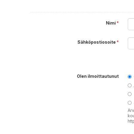
Nimi
*
Sähköpostiosoite
*
Olen ilmoittautunut
Arv
kou
htt