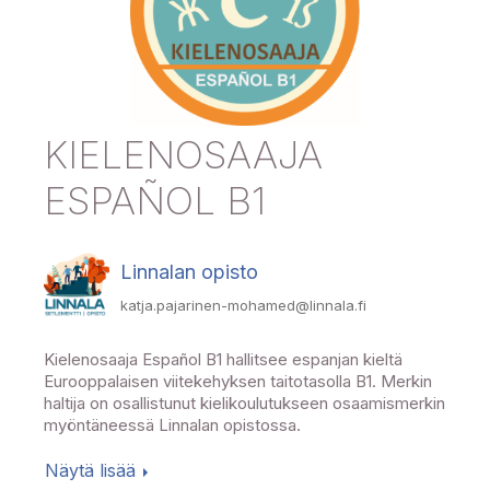
KIELENOSAAJA
ESPAÑOL B1
Linnalan opisto
katja.pajarinen-mohamed@linnala.fi
Kielenosaaja Español B1 hallitsee espanjan kieltä
Eurooppalaisen viitekehyksen taitotasolla B1. Merkin
haltija on osallistunut kielikoulutukseen osaamismerkin
myöntäneessä Linnalan opistossa.
Näytä lisää