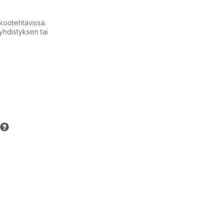
lkootehtävissä.
i yhdistyksen tai