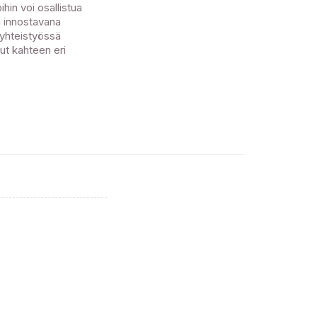
in voi osallistua
a innostavana
 yhteistyössä
nut kahteen eri