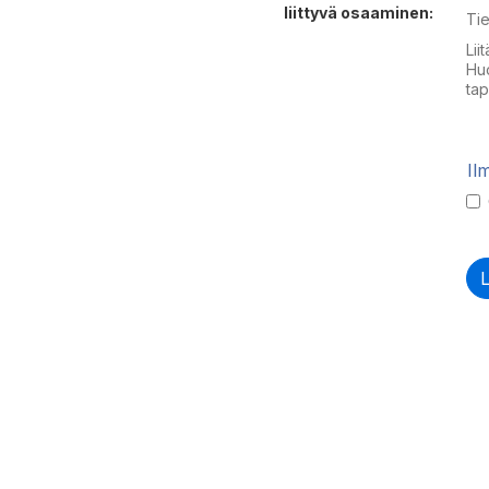
liittyvä osaaminen:
Tie
Lii
Huo
tap
Il