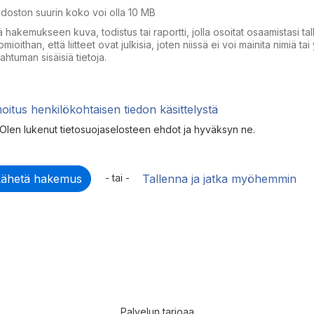
doston suurin koko voi olla 10 MB
tä hakemukseen kuva, todistus tai raportti, jolla osoitat osaamistasi ta
mioithan, että liitteet ovat julkisia, joten niissä ei voi mainita nimiä ta
ahtuman sisäisiä tietoja.
moitus henkilökohtaisen tiedon käsittelystä
Olen lukenut tietosuojaselosteen ehdot ja hyväksyn ne.
- tai -
Tallenna ja jatka myöhemmin
Palvelun tarjoaa