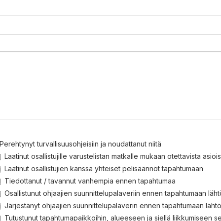
Perehtynyt turvallisuusohjeisiin ja noudattanut niitä
Laatinut osallistujille varustelistan matkalle mukaan otettavista asiois
Laatinut osallistujien kanssa yhteiset pelisäännöt tapahtumaan
Tiedottanut / tavannut vanhempia ennen tapahtumaa
Osallistunut ohjaajien suunnittelupalaveriin ennen tapahtumaan läh
Järjestänyt ohjaajien suunnittelupalaverin ennen tapahtumaan läht
Tutustunut tapahtumapaikkoihin, alueeseen ja siellä liikkumiseen se