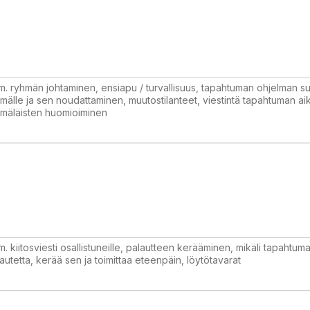
m. ryhmän johtaminen, ensiapu / turvallisuus, tapahtuman ohjelman su
mälle ja sen noudattaminen, muutostilanteet, viestintä tapahtuman ai
hmäläisten huomioiminen
m. kiitosviesti osallistuneille, palautteen kerääminen, mikäli tapahtum
autetta, kerää sen ja toimittaa eteenpäin, löytötavarat