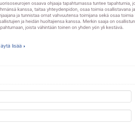
uorisoseurojen osaava ohjaaja tapahtumassa tuntee tapahtumia, joih
yhmänsä kanssa, taitaa yhteydenpidon, osaa toimia osallistavana j
hjaajana ja tunnistaa omat vahvuutensa toimijana sekä osaa toimia
sallistujien ja heidän huoltajiensa kanssa. Merkin saaja on osallistu
apahtumaan, joista vähintään toinen on yhden yön yli kestävä.
äytä lisää