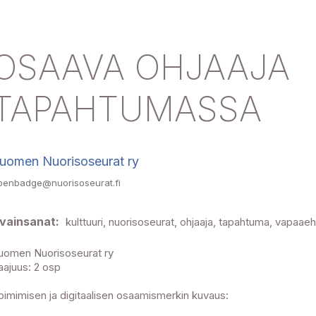
OSAAVA OHJAAJA
TAPAHTUMASSA
uomen Nuorisoseurat ry
penbadge@nuorisoseurat.fi
vainsanat:
kulttuuri, nuorisoseurat, ohjaaja, tapahtuma, vapaae
uomen Nuorisoseurat ry
aajuus: 2 osp
oimimisen ja digitaalisen osaamismerkin kuvaus: