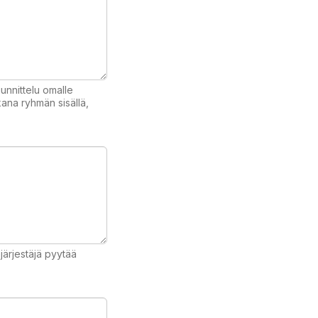
unnittelu omalle
kana ryhmän sisällä,
ajärjestäjä pyytää