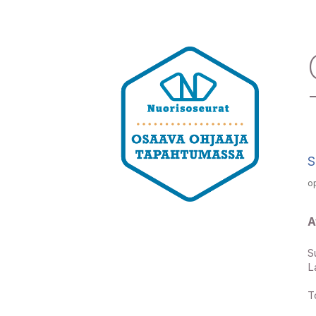
S
o
A
S
L
T