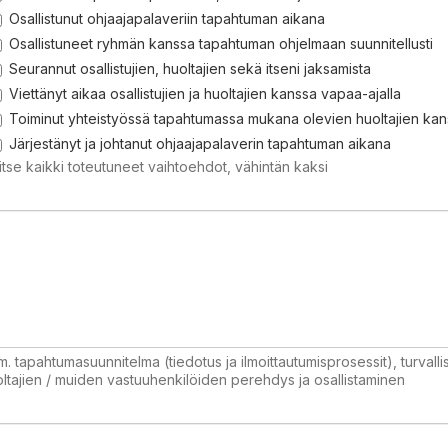
Osallistunut ohjaajapalaveriin tapahtuman aikana
Osallistuneet ryhmän kanssa tapahtuman ohjelmaan suunnitellusti
Seurannut osallistujien, huoltajien sekä itseni jaksamista
Viettänyt aikaa osallistujien ja huoltajien kanssa vapaa-ajalla
Toiminut yhteistyössä tapahtumassa mukana olevien huoltajien ka
Järjestänyt ja johtanut ohjaajapalaverin tapahtuman aikana
itse kaikki toteutuneet vaihtoehdot, vähintän kaksi
m. tapahtumasuunnitelma (tiedotus ja ilmoittautumisprosessit), turvall
ltajien / muiden vastuuhenkilöiden perehdys ja osallistaminen