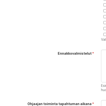
Val
Ennakkovalmistelut
*
Esi
huo
Ohjaajan toiminta tapahtuman aikana
*