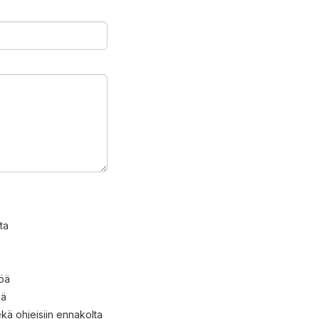
ta
töä
öä
kä ohjeisiin ennakolta