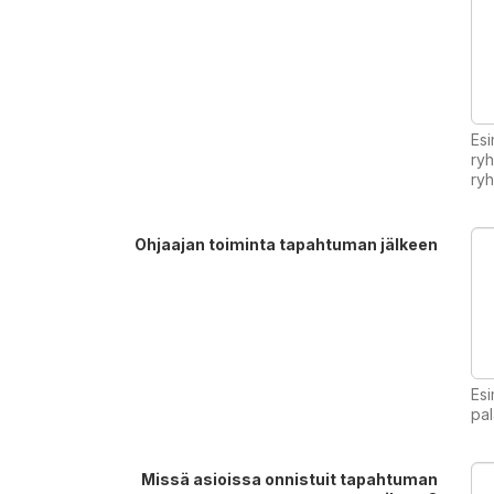
Esi
ryh
ry
Ohjaajan toiminta tapahtuman jälkeen
Esi
pal
Missä asioissa onnistuit tapahtuman