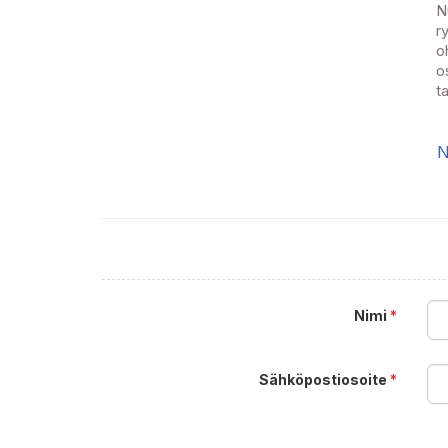
N
r
o
o
t
N
Nimi
*
Sähköpostiosoite
*