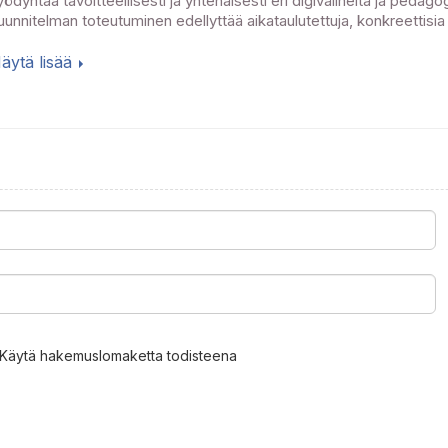
yödyntää tavoitteellisesti ja yhtenäisesti eri digivälineitä ja pedag
uunnitelman toteutuminen edellyttää aikataulutettuja, konkreettisia
äytä lisää
Käytä hakemuslomaketta todisteena