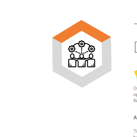
O
o
K
A
T