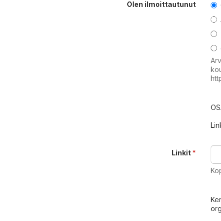
Olen ilmoittautunut
Arv
kou
htt
OS
Lin
Linkit
*
Kop
Ker
org