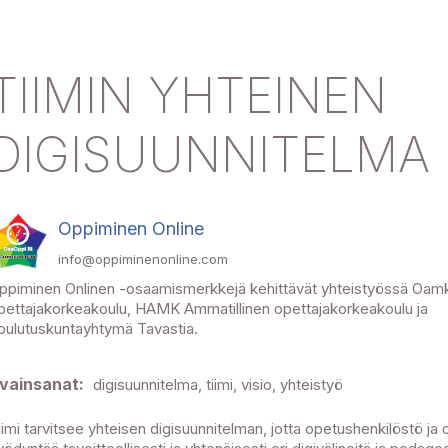
TIIMIN YHTEINEN
DIGISUUNNITELMA
Oppiminen Online
info@oppiminenonline.com
ppiminen Onlinen -osaamismerkkejä kehittävät yhteistyössä Oamk
pettajakorkeakoulu, HAMK Ammatillinen opettajakorkeakoulu ja
oulutuskuntayhtymä Tavastia.
vainsanat:
digisuunnitelma, tiimi, visio, yhteistyö
iimi tarvitsee yhteisen digisuunnitelman, jotta opetushenkilöstö ja o