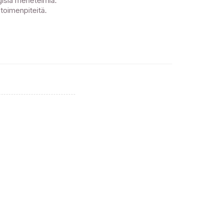
ogisia menetelmiä.
 toimenpiteitä.