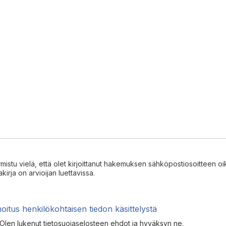
mistu vielä, että olet kirjoittanut hakemuksen sähköpostiosoitteen oike
akirja on arvioijan luettavissa.
moitus henkilökohtaisen tiedon käsittelystä
Olen lukenut tietosuojaselosteen ehdot ja hyväksyn ne.