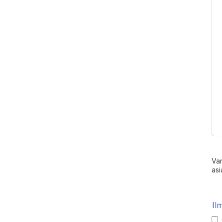
Var
asi
Il