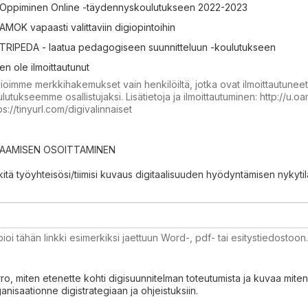
Oppiminen Online -täydennyskoulutukseen 2022-2023
AMOK vapaasti valittaviin digiopintoihin
TRIPEDA - laatua pedagogiseen suunnitteluun -koulutukseen
en ole ilmoittautunut
ioimme merkkihakemukset vain henkilöiltä, jotka ovat ilmoittautunee
lutukseemme osallistujaksi. Lisätietoja ja ilmoittautuminen: http://u.o
ps://tinyurl.com/digivalinnaiset
AAMISEN OSOITTAMINEN​
kitä työyhteisösi/tiimisi kuvaus digitaalisuuden hyödyntämisen nykytilas
ioi tähän linkki esimerkiksi jaettuun Word-, pdf- tai esitystiedostoon.
ro, miten etenette kohti digisuunnitelman toteutumista ja kuvaa miten 
anisaationne digistrategiaan ja ohjeistuksiin.