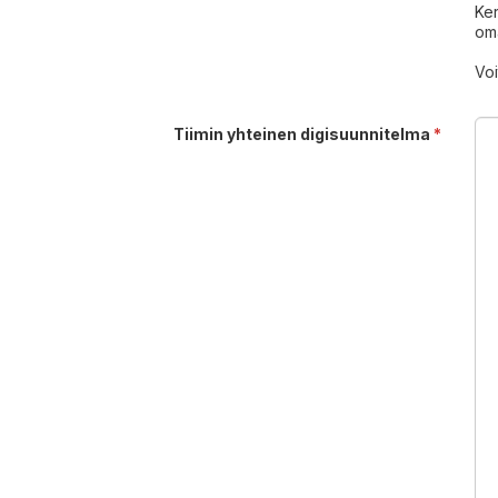
Ker
oma
Voi
Tiimin yhteinen digisuunnitelma
*