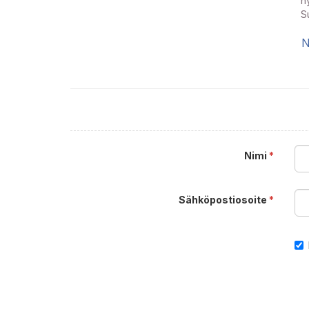
h
S
N
Nimi
*
Sähköpostiosoite
*