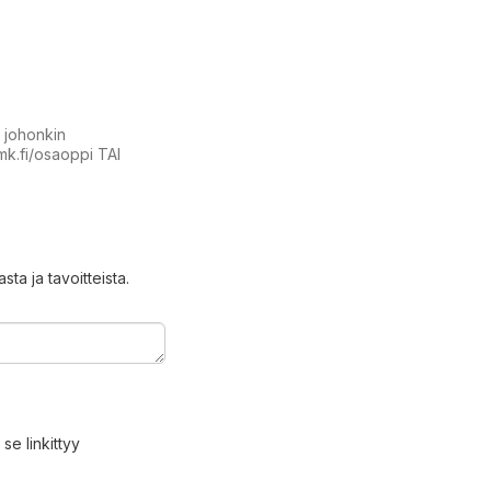
t johonkin
amk.fi/osaoppi TAI
ta ja tavoitteista.
se linkittyy