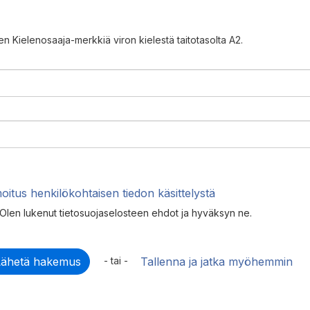
n Kielenosaaja-merkkiä viron kielestä taitotasolta A2.
moitus henkilökohtaisen tiedon käsittelystä
Olen lukenut tietosuojaselosteen ehdot ja hyväksyn ne.
- tai -
Tallenna ja jatka myöhemmin