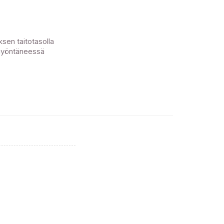
ksen taitotasolla
 myöntäneessä