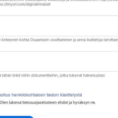
ps://tinyurl.com/digivalinnaiset
 kriteerien kohta Osaamisen osoittaminen ja anna lisätietoja tarvittae
tä tähän linkit niihin dokumentteihin, jotka tukevat hakemustasi.
moitus henkilökohtaisen tiedon käsittelystä
Olen lukenut tietosuojaselosteen ehdot ja hyväksyn ne.