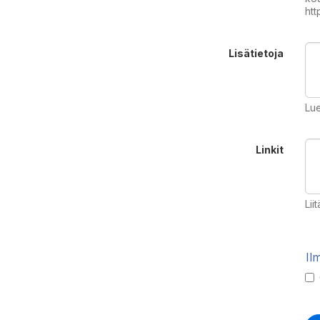
htt
Lisätietoja
Lue
Linkit
Lii
Il