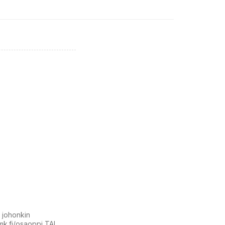
t johonkin
amk.fi/osaoppi TAI