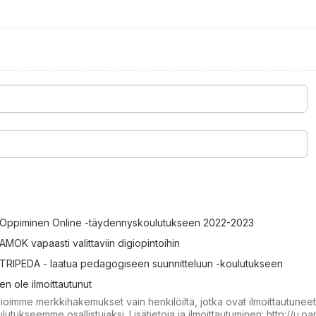
Oppiminen Online -täydennyskoulutukseen 2022-2023
AMOK vapaasti valittaviin digiopintoihin
TRIPEDA - laatua pedagogiseen suunnitteluun -koulutukseen
en ole ilmoittautunut
ioimme merkkihakemukset vain henkilöiltä, jotka ovat ilmoittautunee
lutukseemme osallistujaksi. Lisätietoja ja ilmoittautuminen: http://u.o