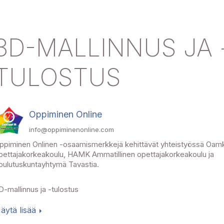
3D-MALLINNUS JA 
TULOSTUS
Oppiminen Online
info@oppiminenonline.com
ppiminen Onlinen -osaamismerkkejä kehittävät yhteistyössä Oamk
pettajakorkeakoulu, HAMK Ammatillinen opettajakorkeakoulu ja
oulutuskuntayhtymä Tavastia.
D-mallinnus ja -tulostus
äytä lisää