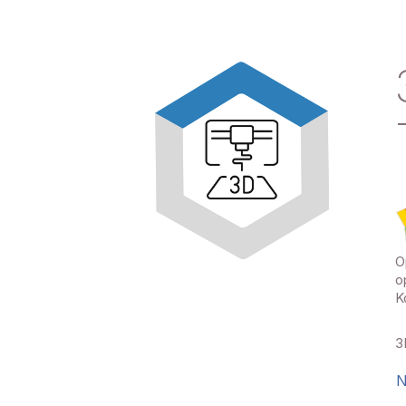
O
o
K
3
N