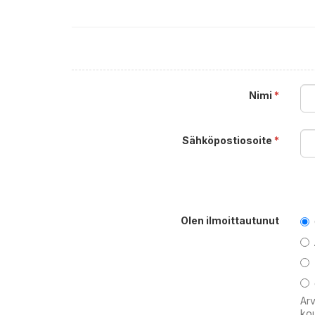
Nimi
*
Sähköpostiosoite
*
Olen ilmoittautunut
Arv
kou