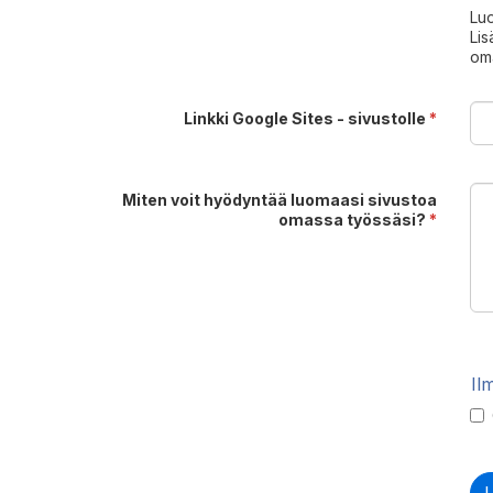
Luo
Lis
oma
Linkki Google Sites - sivustolle
*
Miten voit hyödyntää luomaasi sivustoa
omassa työssäsi?
*
Il