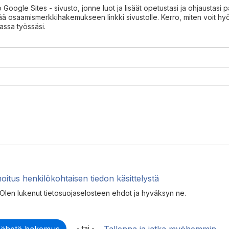
 Google Sites - sivusto, jonne luot ja lisäät opetustasi ja ohjaustasi 
ää osaamismerkkihakemukseen linkki sivustolle. Kerro, miten voit hy
ssa työssäsi.
moitus henkilökohtaisen tiedon käsittelystä
Olen lukenut tietosuojaselosteen ehdot ja hyväksyn ne.
- tai -