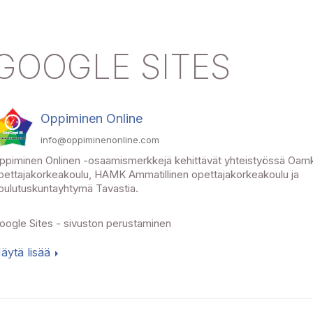
GOOGLE SITES
Oppiminen Online
info@oppiminenonline.com
ppiminen Onlinen -osaamismerkkejä kehittävät yhteistyössä Oamk
pettajakorkeakoulu, HAMK Ammatillinen opettajakorkeakoulu ja
oulutuskuntayhtymä Tavastia.
oogle Sites - sivuston perustaminen
äytä lisää