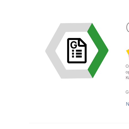
O
o
K
G
N