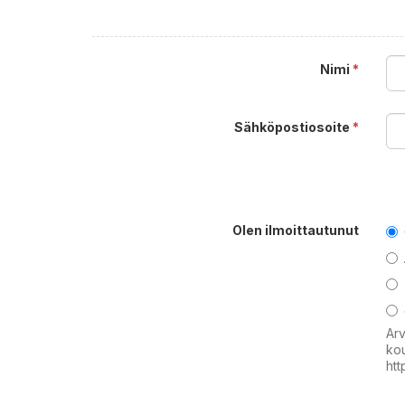
Nimi
*
Sähköpostiosoite
*
Olen ilmoittautunut
Arv
kou
htt