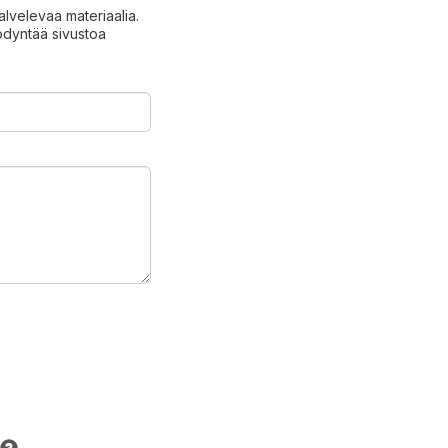
palvelevaa materiaalia.
ödyntää sivustoa