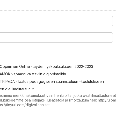
Oppiminen Online -täydennyskoulutukseen 2022-2023
AMOK vapaasti valittaviin digiopintoihin
TRIPEDA - laatua pedagogiseen suunnitteluun -koulutukseen
en ole ilmoittautunut
ioimme merkkihakemukset vain henkilöiltä, jotka ovat ilmoittautunee
lutukseemme osallistujaksi. Lisätietoja ja ilmoittautuminen: http://u.o
ps://tinyurl.com/digivalinnaiset