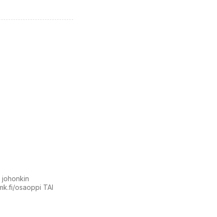
t johonkin
amk.fi/osaoppi TAI