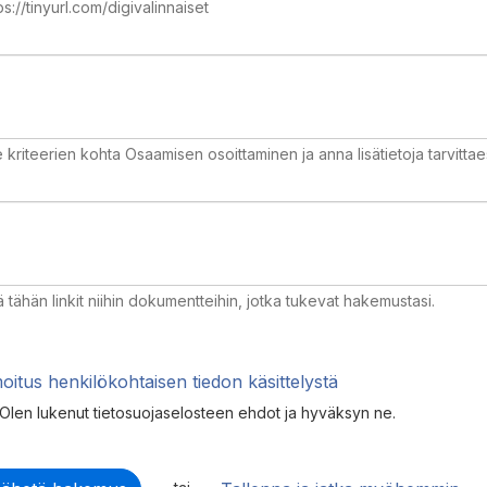
ps://tinyurl.com/digivalinnaiset
 kriteerien kohta Osaamisen osoittaminen ja anna lisätietoja tarvittae
tä tähän linkit niihin dokumentteihin, jotka tukevat hakemustasi.
moitus henkilökohtaisen tiedon käsittelystä
Olen lukenut tietosuojaselosteen ehdot ja hyväksyn ne.