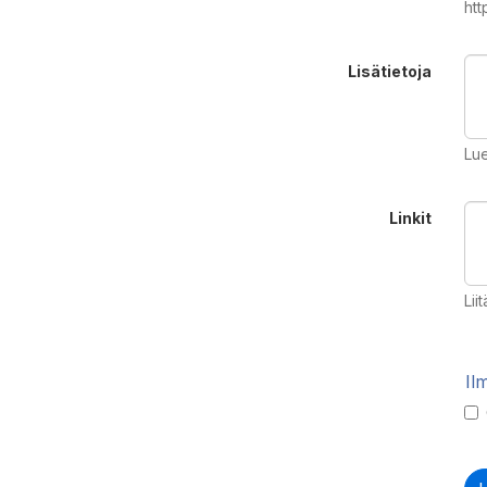
htt
Lisätietoja
Lue
Linkit
Lii
Il