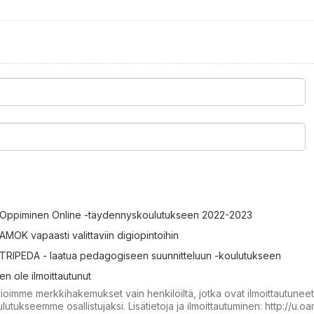
Oppiminen Online -täydennyskoulutukseen 2022-2023
AMOK vapaasti valittaviin digiopintoihin
TRIPEDA - laatua pedagogiseen suunnitteluun -koulutukseen
en ole ilmoittautunut
ioimme merkkihakemukset vain henkilöiltä, jotka ovat ilmoittautunee
lutukseemme osallistujaksi. Lisätietoja ja ilmoittautuminen: http://u.o