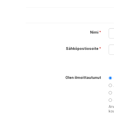
Nimi
*
Sähköpostiosoite
*
Olen ilmoittautunut
Arv
kou