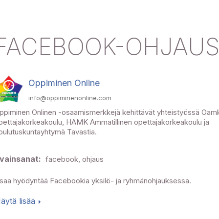
FACEBOOK-OHJAU
Oppiminen Online
info@oppiminenonline.com
ppiminen Onlinen -osaamismerkkejä kehittävät yhteistyössä Oamk
pettajakorkeakoulu, HAMK Ammatillinen opettajakorkeakoulu ja
oulutuskuntayhtymä Tavastia.
vainsanat:
facebook, ohjaus
saa hyödyntää Facebookia yksilö- ja ryhmänohjauksessa.
äytä lisää