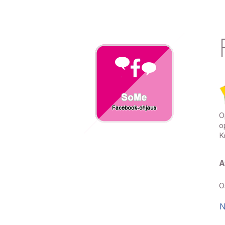
O
o
K
A
O
N