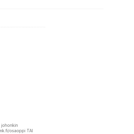
t johonkin
amk.fi/osaoppi TAI