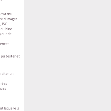
Protake :
bre d’images
, ISO
 ou Kine
ajout de
icences
 pu tester et
traiter un
lmées
nces
t laquelle la