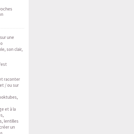
roches
un
 sur une
éo
e, son clair,
'est
t raconter
et / ou sur
booktubes,
e et à la
es,
, lentilles
 créer un
ns