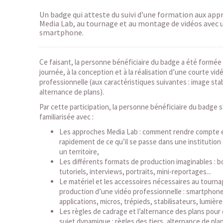
Un badge qui atteste du suivi d’une formation aux app
Media Lab, au tournage et au montage de vidéos avec 
smartphone.
Ce faisant, la personne bénéficiaire du badge a été formée
journée, à la conception et à la réalisation d’une courte vid
professionnelle (aux caractéristiques suivantes : image stabl
alternance de plans).
Par cette participation, la personne bénéficiaire du badge s
familiarisée avec :
Les approches Media Lab : comment rendre compte e
rapidement de ce qu’il se passe dans une institution 
un territoire,
Les différents formats de production imaginables : 
tutoriels, interviews, portraits, mini-reportages...
Le matériel et les accessoires nécessaires au tournag
production d’une vidéo professionnelle : smartphon
applications, micros, trépieds, stabilisateurs, lumières
Les règles de cadrage et l’alternance des plans pour
sujet dynamique : règles des tiers, alternance de pla