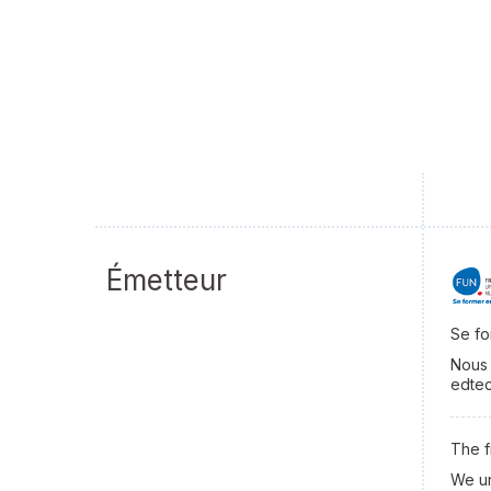
Émetteur
Se fo
Nous 
edtec
The f
We un