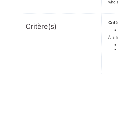
who a
Critè
Critère(s)
À la 