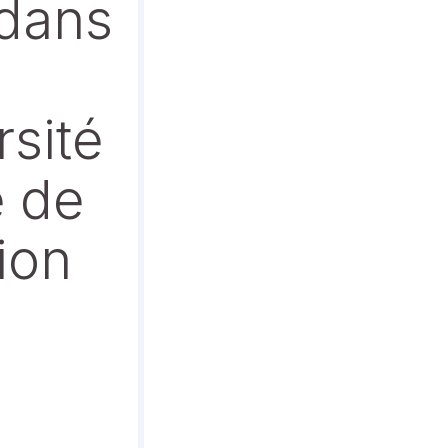
 dans
rsité
 de
ion