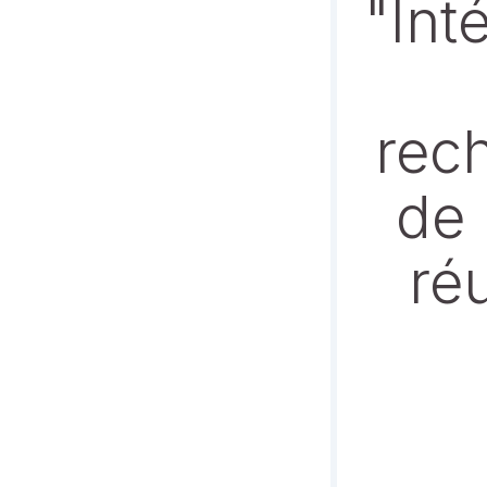
"Int
rech
de 
ré