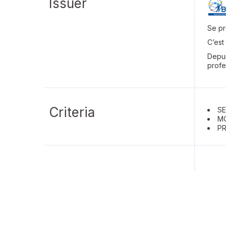
Issuer
Se pr
C’est
Depui
profe
Criteria
SE
MO
PR