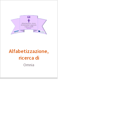
Alfabetizzazione,
ricerca di
informazioni
Omnia
eapproccio critico ai
media